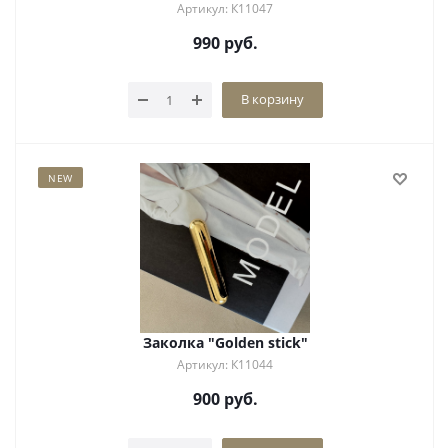
Артикул: К11047
990
руб.
В корзину
NEW
Заколка "Golden stick"
Артикул: К11044
900
руб.