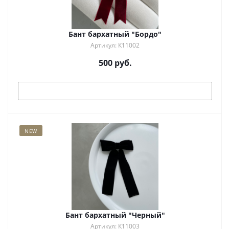
Бант бархатный "Бордо"
Артикул: К11002
500
руб.
Под заказ
NEW
Бант бархатный "Черный"
Артикул: К11003